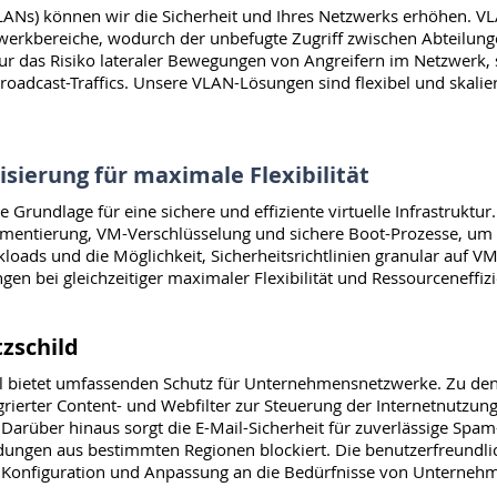
LANs) können wir die Sicherheit und Ihres Netzwerks erhöhen. VL
werkbereiche, wodurch der unbefugte Zugriff zwischen Abteilunge
ur das Risiko lateraler Bewegungen von Angreifern im Netzwerk, 
oadcast-Traffics. Unsere VLAN-Lösungen sind flexibel und skali
isierung für maximale Flexibilität
rundlage für eine sichere und effiziente virtuelle Infrastruktur.
ntierung, VM-Verschlüsselung und sichere Boot-Prozesse, um I
kloads und die Möglichkeit, Sicherheitsrichtlinien granular auf
gen bei gleichzeitiger maximaler Flexibilität und Ressourceneffizi
tzschild
l bietet umfassenden Schutz für Unternehmensnetzwerke. Zu den
tegrierter Content- und Webfilter zur Steuerung der Internetnutzu
e. Darüber hinaus sorgt die E-Mail-Sicherheit für zuverlässige Sp
ungen aus bestimmten Regionen blockiert. Die benutzerfreundlic
 Konfiguration und Anpassung an die Bedürfnisse von Unternehm