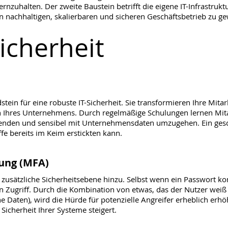
zuhalten. Der zweite Baustein betrifft die eigene IT-Infrastruk
n nachhaltigen, skalierbaren und sicheren Geschäftsbetrieb zu ge
cherheit
in für eine robuste IT-Sicherheit. Sie transformieren Ihre Mitarb
n Ihres Unternehmens. Durch regelmäßige Schulungen lernen Mitar
enden und sensibel mit Unternehmensdaten umzugehen. Ein gesch
ffe bereits im Keim erstickten kann.
rung (MFA)
usätzliche Sicherheitsebene hinzu. Selbst wenn ein Passwort ko
 Zugriff. Durch die Kombination von etwas, das der Nutzer weiß (P
e Daten), wird die Hürde für potenzielle Angreifer erheblich erhöh
cherheit Ihrer Systeme steigert.