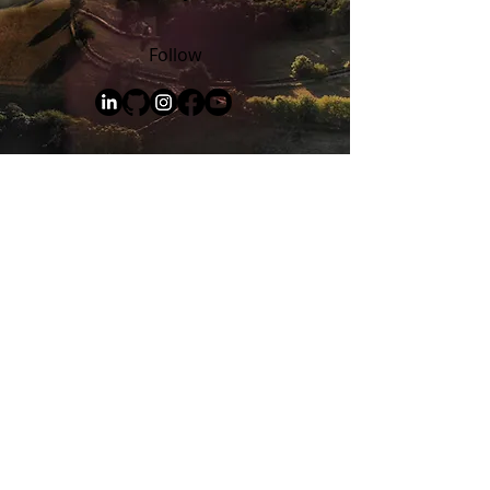
Follow
Stylite AG
Stubenwald-Allee 21a
D-64625 Bensheim
Startseite
TrueNAS
Open-E
Ready-to-go-Cloud
IT-Outsourcing
IT-Sicherheit